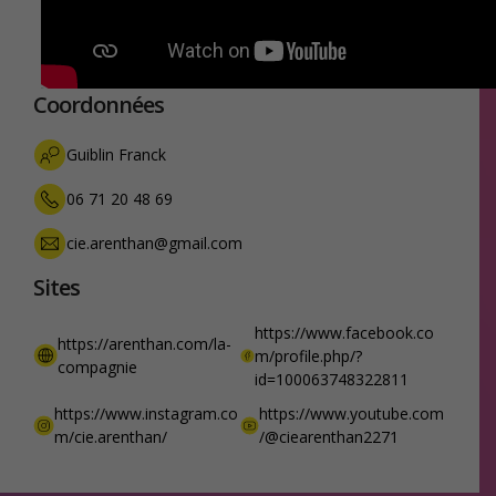
Coordonnées
Guiblin Franck
06 71 20 48 69
cie.arenthan@gmail.com
Sites
https://www.facebook.co
https://arenthan.com/la-
m/profile.php/?
compagnie
id=100063748322811
https://www.instagram.co
https://www.youtube.com
m/cie.arenthan/
/@ciearenthan2271