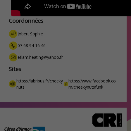
Coordonnées
Jobert Sophie
07 68 94 16 46
eflam.heating@yahoo.fr
Sites
https://labribus.fr/cheeky
https://www.facebook.co
nuts
m/cheekynutsfunk