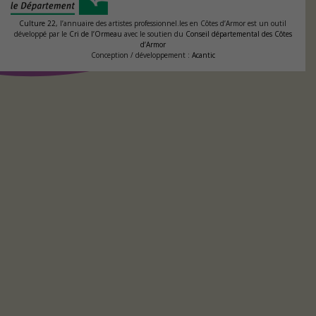
Culture 22
, l’annuaire des artistes professionnel.les en Côtes d’Armor est un outil
développé par le
Cri de l’Ormeau
avec le soutien du
Conseil départemental des Côtes
d’Armor
Conception / développement :
Acantic