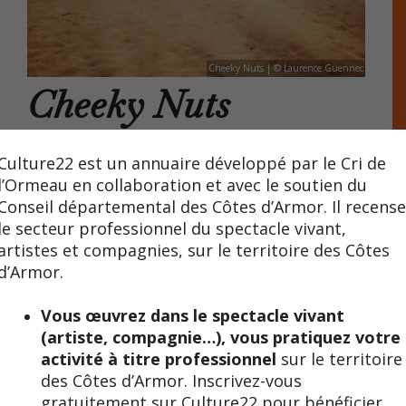
Cheeky Nuts | © Laurence Guennec
Cheeky Nuts
Des compositions soul, funky, disco avec des influences
Culture22 est un annuaire développé par le Cri de
multiples et une touche bien personnelle. Un trio guitare-
l’Ormeau en collaboration et avec le soutien du
basse-batterie et une section cuivrée (sax baryton, ténor
Conseil départemental des Côtes d’Armor. Il recens
ou alto, trompette ou trombone) dont les voix, les
le secteur professionnel du spectacle vivant,
rythmes et les mélodies chauffent l’ambiance et le
artistes et compagnies, sur le territoire des Côtes
dancefloor ! Ce quintet s’inspire de toute la planète funk
et de ses satellites !
d’Armor.
Vidéos
Vous œuvrez dans le spectacle vivant
(artiste, compagnie…), vous pratiquez votre
activité à titre professionnel
sur le territoire
des Côtes d’Armor. Inscrivez-vous
gratuitement sur Culture22 pour bénéficier