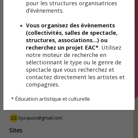
visuels),
Il était une guitare gonflable
(conférence tout
pour les structures organisatrices
public),
Carrément chiffronnée
(conférence décalée),
d’événements.
Tricouvyack
(concert-bal, jeune public),
Concert à la
maison
(concert de musique et de mots en proximité),
Je
Vous organisez des évènements
vous écris d’Arménie.
(collectivités, salles de spectacle,
Galeries d’images
structures, associations…) ou
recherchez un projet EAC*
. Utilisez
notre moteur de recherche en
sélectionnant le type ou le genre de
spectacle que vous recherchez et
Photos Compagnie Caméléon | © Carrément chiffronnée-Sophie Chénet
contactez directement les artistes et
Coordonnées
compagnies.
Bénédicte Jucquois
* Éducation artistique et culturelle
06 68 67 75 06
bjucquois@gmail.com
Sites