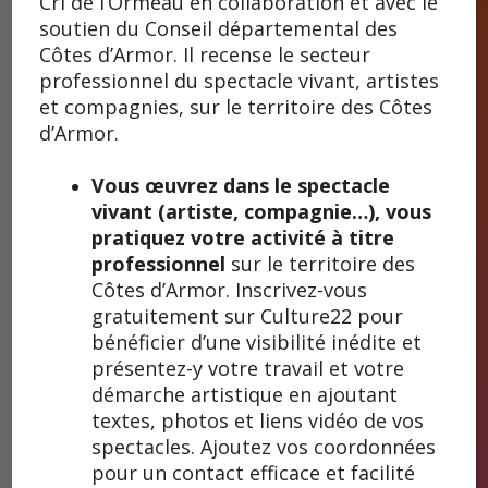
Cri de l’Ormeau en collaboration et avec le
soutien du Conseil départemental des
Côtes d’Armor. Il recense le secteur
professionnel du spectacle vivant, artistes
Compagnie Caméléon | © Claire Childéric
et compagnies, sur le territoire des Côtes
Compagnie
d’Armor.
Caméléon
Vous œuvrez dans le spectacle
vivant (artiste, compagnie…), vous
pratiquez votre activité à titre
La compagnie Caméléon a été fondée en 1992 par des
professionnel
sur le territoire des
artistes de disciplines artistiques différentes : musique,
arts plastiques, écriture, danse… La démarche artistique
Côtes d’Armor. Inscrivez-vous
s’attache à créer des formes à la croisée des disciplines.
gratuitement sur Culture22 pour
La musique y a une position centrale. De même, l’équipe
bénéficier d’une visibilité inédite et
choisit de penser ses créations en tenant compte des
présentez-y votre travail et votre
lieux de représentation et des publics auxquels elles
démarche artistique en ajoutant
s’adressent. Installée en Côtes d’Armor depuis 2005, elle
textes, photos et liens vidéo de vos
continue à créer des spectacles qu’elle présente dans le
spectacles. Ajoutez vos coordonnées
département, en France et aussi à l’étranger parmi
lesquels :
A cheval sur un coquelicot
(musique et arts
pour un contact efficace et facilité