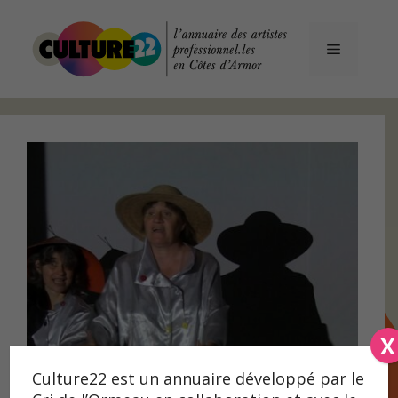
Aller
au
contenu
Menu
X
Culture22 est un annuaire développé par le