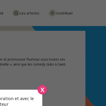
il
Les artistes
Contribuer
ser et promouvoir l’humour sous toutes ses
rielle », ainsi que les comedy clubs à Saint-
X
ration et avec le
cteur