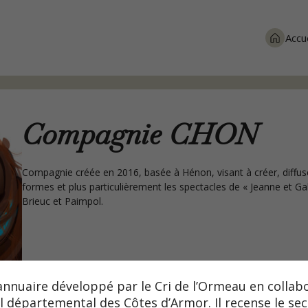
Accue
Compagnie CHON
Compagnie créée en 2016, basée à Hénon, visant à créer, diffu
formes et plus particulièrement les spectacles de « Jeanne et Gab
Brieuc et Paimpol.
annuaire développé par le Cri de l’Ormeau en collabo
l départemental des Côtes d’Armor. Il recense le se