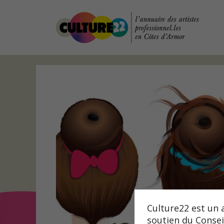
Aller
au
contenu
Culture22 est un 
soutien du Consei