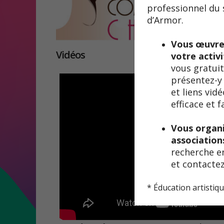
professionnel du s
d’Armor.
Compagnie
Vous œuvrez
Vidéos
votre activi
vous gratuit
présentez-y 
et liens vid
efficace et 
Vous organi
association
recherche en
et contactez
* Éducation artistiqu