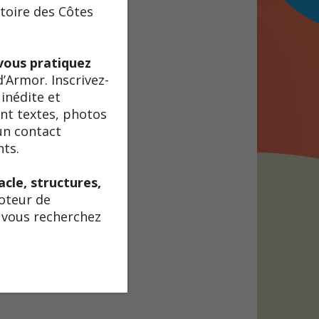
itoire des Côtes
vous pratiquez
d’Armor. Inscrivez-
inédite et
ant textes, photos
un contact
nts.
cle, structures,
moteur de
e vous recherchez