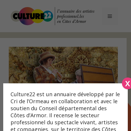
Aller
au
contenu
Menu
X
Culture22 est un annuaire développé par le
Cri de l’Ormeau en collaboration et avec le
soutien du Conseil départemental des
Côtes d’Armor. Il recense le secteur
professionnel du spectacle vivant, artistes
et compagnies, sur le territoire des Côtes