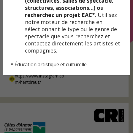
(collectivités, salles de spectacle,
Frederique Baroin
structures, associations…) ou
recherchez un projet EAC*
. Utilisez
07 85 76 27 37
notre moteur de recherche en
sélectionnant le type ou le genre de
contact@hentdreuz.fr
spectacle que vous recherchez et
Sites
contactez directement les artistes et
compagnies.
https://www.facebook.co
https://hentdreuz.fr
m/profile.php?
* Éducation artistique et culturelle
id=61558716917995
https://www.instagram.co
m/hentdreuz/