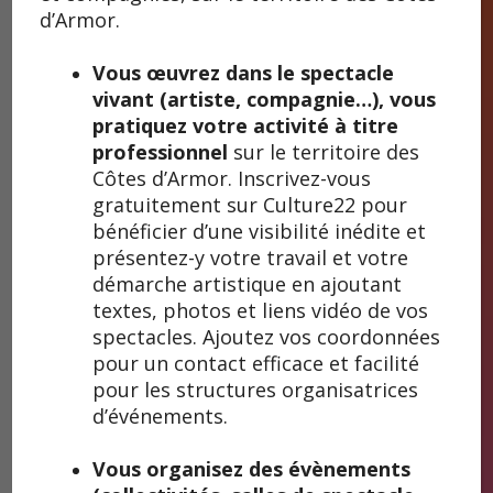
d’Armor.
Vous œuvrez dans le spectacle
Hent Dreuz
vivant (artiste, compagnie…), vous
Hent Dreuz
pratiquez votre activité à titre
professionnel
sur le territoire des
Côtes d’Armor. Inscrivez-vous
Hent Dreuz, en breton c’est le chemin de traverse. Celui
gratuitement sur Culture22 pour
que nos artistes ont emprunté pour concevoir et
bénéficier d’une visibilité inédite et
interpréter nos spectacles de rue. Celui sur lequel ils
présentez-y votre travail et votre
emmènent le public lors de leurs déambulations, drôles,
décalées et tendres. Suivez-les !
démarche artistique en ajoutant
Galeries d’images
textes, photos et liens vidéo de vos
spectacles. Ajoutez vos coordonnées
pour un contact efficace et facilité
pour les structures organisatrices
d’événements.
Coordonnées
Vous organisez des évènements