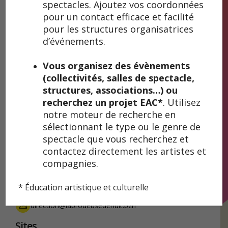
réflexion, et avec les fils de la musique, du théâtre et de
spectacles. Ajoutez vos coordonnées
la danse, créer de nouveaux motifs, de nouvelles trames,
pour un contact efficace et facilité
de nouvelles mailles, dont on ne ressort pas indemne.
pour les structures organisatrices
Quel espace pour les mots, quel mouvement pour le
d’événements.
corps, quelle musicalité pour cette alchimie ? Telle est
l’essence de notre travail artistique.
Vous organisez des évènements
Galeries d’images
(collectivités, salles de spectacle,
structures, associations…) ou
recherchez un projet EAC*
. Utilisez
notre moteur de recherche en
sélectionnant le type ou le genre de
spectacle que vous recherchez et
Coordonnées
contactez directement les artistes et
compagnies.
Camille Guittet
07 67 02 64 64
* Éducation artistique et culturelle
direction@labrodeusedenuit.bzh
Sites